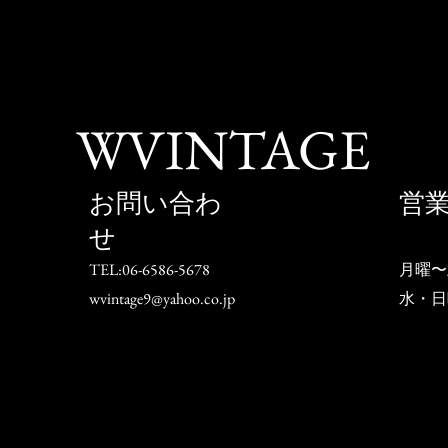
WVINTAGE
お問い合わ
営
せ
TEL:06-6586-5678
月曜〜
wvintage9@yahoo.co.jp
水・日