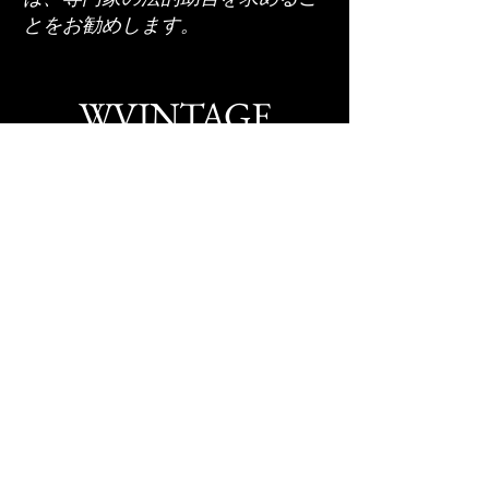
とをお勧めします。
WVINTAGE
〒550-0027
​大阪府大阪市西区九条
2-5-11
TEL:
06-6586-5678
wvintage9@yahoo.co.jp
古物商許可番号​
​大阪府公安委員会
​第621070151381