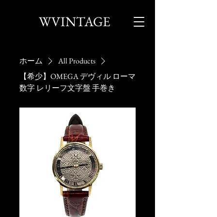
WVINTAGE
ホーム
All Products
【希少】OMEGA デヴィル ローマ
数字 レリーフ文字盤 手巻き