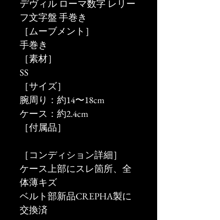
デヴィル ローマ数字 レリー
フ文字盤 手巻き
［ムーブメント］
手巻き
［素材］
SS
［サイズ］
腕周り：約14〜18cm
ケース：約2.4cm
［付属品］
［コンディション詳細］
ケース上部にスレ箇所、全
体薄キズ
ベルト部新品CREPHA製に
交換済