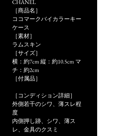
CHANEL
［商品名］
ココマークバイカラーキー
ケース
［素材］
ラムスキン
［サイズ］
横：約7cm 縦：約10.5cm マ
チ：約2cm
［付属品］
［コンディション詳細］
外側若干のシワ、薄スレ程
度
内側押し跡、シワ、薄ス
レ、金具のクスミ