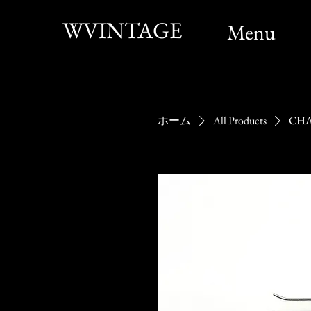
WVINTAGE
Menu
ホーム
All Products
CH