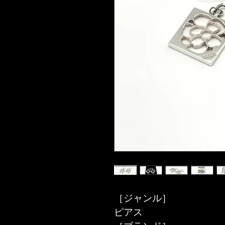
［ジャンル］
ピアス